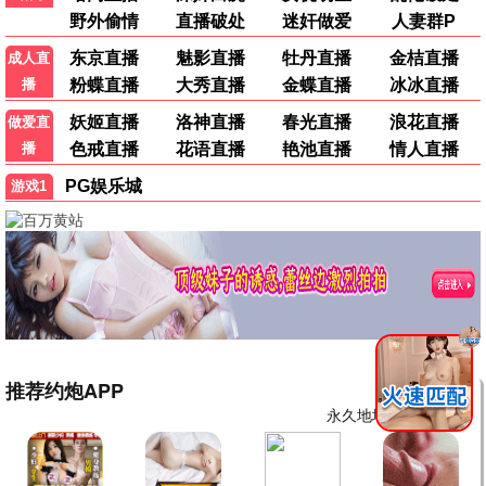
满江红5
小红帽影视童话大片，童
话光影，温暖陪伴。
童话观看
2021
⭐ 睡前故事
温暖入梦