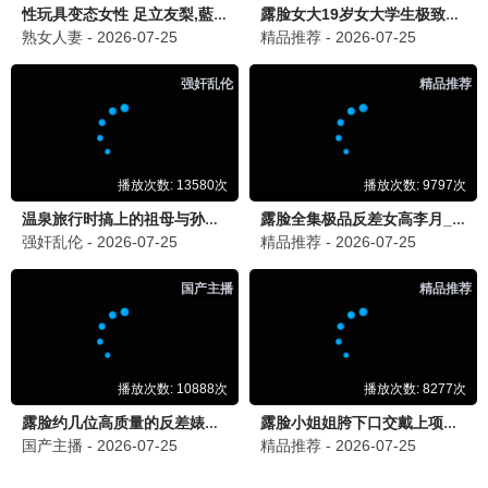
幸福的面包1
热辣滚烫2
小红帽影视外婆的篮子，
小红帽影视外婆的篮子，
童话光影，温暖陪伴。
童话光影，温暖陪伴。
童话观看
童话观看
2022
2020
与凤行3
寻梦环游记4