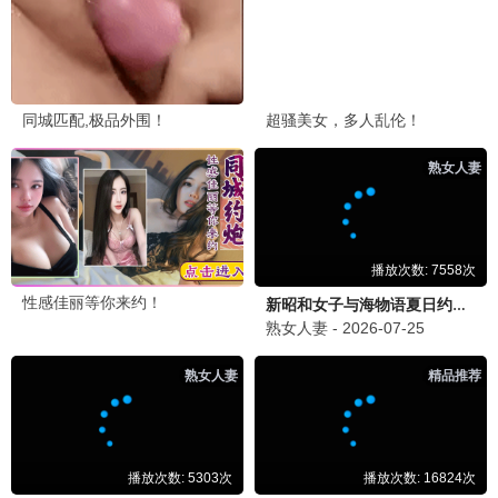
长相思5
小红帽影视奇妙动漫，童
话光影，温暖陪伴。
童话观看
2024
🧺 外婆的篮子
今日暖心推荐