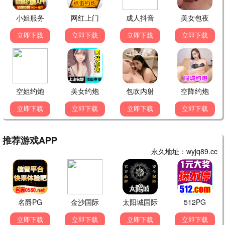
玩具总动员1
莲花楼2
小红帽影视睡前故事，童
小红帽影视睡前故事，童
话光影，温暖陪伴。
话光影，温暖陪伴。
童话观看
童话观看
2025
2021
你好李焕英3
怦然心动4
小红帽影视睡前故事，童
小红帽影视睡前故事，童