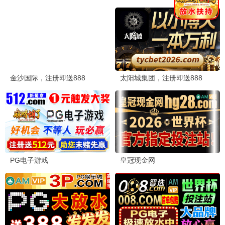
疯狂动物城7
秒速五厘米8
小红帽影视睡前故事，童
小红帽影视睡前故事，童
话光影，温暖陪伴。
话光影，温暖陪伴。
童话观看
童话观看
2025
2025
🐱 奇妙动漫
魔法森林