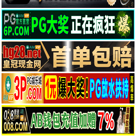
📺 森林剧场
温暖连播
满江红1
龙猫2
小红帽影视森林剧场，童
小红帽影视森林剧场，童
话光影，温暖陪伴。
话光影，温暖陪伴。
童话观看
童话观看
2022
2021