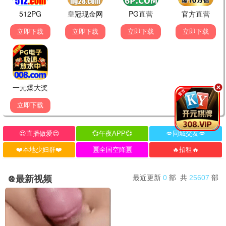
这个杀手不太冷静1
庆余年22
小红帽影视睡前故事，童
小红帽影视睡前故事，童
话光影，温暖陪伴。
话光影，温暖陪伴。
童话观看
童话观看
2025
2020