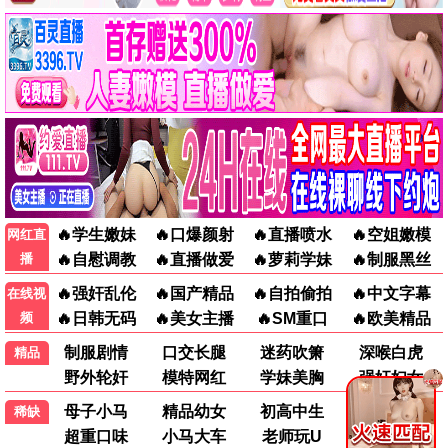
哈尔的移动城堡5
与凤行6
小红帽影视外婆的篮子，
小红帽影视外婆的篮子，
童话光影，温暖陪伴。
童话光影，温暖陪伴。
童话观看
童话观看
2025
2023